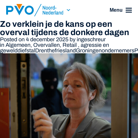
Skip Navigation or Skip to Content
Menu
Zo verklein je de kans op een
overval tijdens de donkere dagen
Posted on 4 december 2025
by
ingeschreur
in
Algemeen
,
Overvallen
,
Retail
,
agressie en
geweld
diefstal
Drenthe
friesland
Groningen
ondernemers