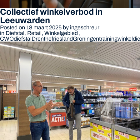
Collectief winkelverbod in
Leeuwarden
Posted on 18 maart 2025
by
ingeschreur
in
Diefstal
,
Retail
,
Winkelgebied
,
CWO
diefstal
Drenthe
friesland
Groningen
training
winkeldie