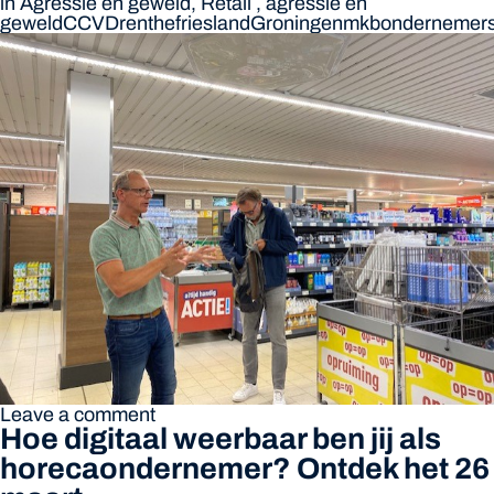
in
Agressie en geweld
,
Retail
,
agressie en
geweld
CCV
Drenthe
friesland
Groningen
mkb
ondernemer
Leave a comment
Hoe digitaal weerbaar ben jij als
horecaondernemer? Ontdek het 26