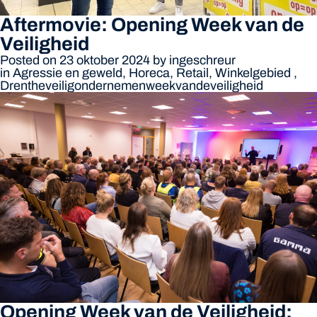
Aftermovie: Opening Week van de
Veiligheid
Posted on 23 oktober 2024
by
ingeschreur
in
Agressie en geweld
,
Horeca
,
Retail
,
Winkelgebied
,
Drenthe
veiligondernemen
weekvandeveiligheid
Opening Week van de Veiligheid: