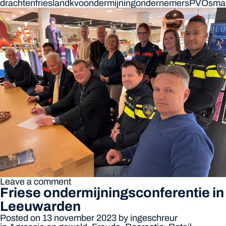
drachten
friesland
kvo
ondermijning
ondernemers
PVO
smal
Leave a comment
Friese ondermijningsconferentie in
Leeuwarden
Posted on 13 november 2023
by
ingeschreur