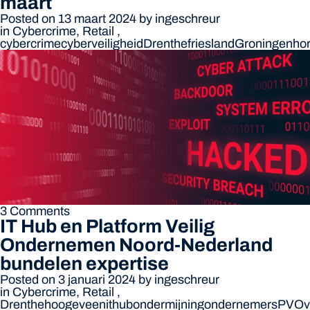
maart
Posted on 13 maart 2024
by
ingeschreur
in
Cybercrime
,
Retail
,
cybercrime
cyberveiligheid
Drenthe
friesland
Groningen
ho
3 Comments
IT Hub en Platform Veilig
Ondernemen Noord-Nederland
bundelen expertise
Posted on 3 januari 2024
by
ingeschreur
in
Cybercrime
,
Retail
,
Drenthe
hoogeveen
ithub
ondermijning
ondernemers
PVO
v