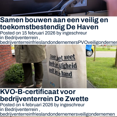
Samen bouwen aan een veilig en
toekomstbestendig De Haven
Posted on 15 februari 2026
by
ingeschreur
in
Bedrijventerrein
,
bedrijventerrein
friesland
ondernemers
PVO
veiligondern
KVO-B-certificaat voor
bedrijventerrein De Zwette
Posted on 4 februari 2026
by
ingeschreur
in
Bedrijventerrein
,
bedrijventerrein
friesland
ondernemers
veiligondernemen