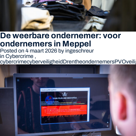
De weerbare ondernemer: voor
ondernemers in Meppel
Posted on 4 maart 2026
by
ingeschreur
in
Cybercrime
,
cybercrime
cyberveiligheid
Drenthe
ondernemers
PVO
vei