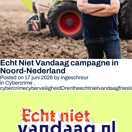
Echt Niet Vandaag campagne in
Noord-Nederland
Posted on 17 juni 2026
by
ingeschreur
in
Cybercrime
,
cybercrime
cyberveiligheid
Drenthe
echtnietvandaag
fries