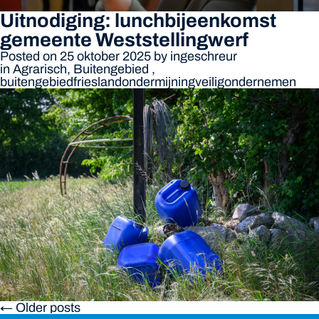
Uitnodiging: lunchbijeenkomst
gemeente Weststellingwerf
Posted on 25 oktober 2025
by
ingeschreur
in
Agrarisch
,
Buitengebied
,
buitengebied
friesland
ondermijning
veiligondernemen
← Older posts