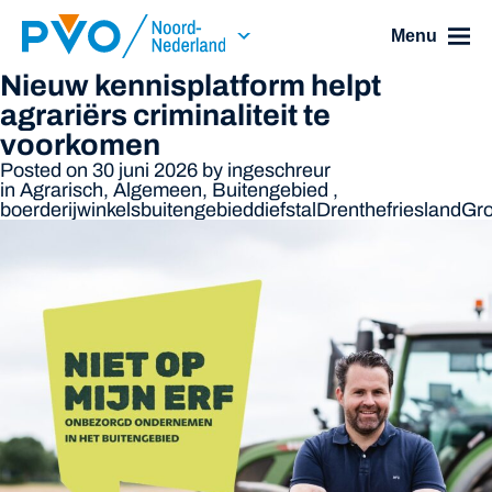
Skip Navigation or Skip to Content
Menu
Nieuw kennisplatform helpt
agrariërs criminaliteit te
voorkomen
Posted on 30 juni 2026
by
ingeschreur
in
Agrarisch
,
Algemeen
,
Buitengebied
,
boerderijwinkels
buitengebied
diefstal
Drenthe
friesland
Gro