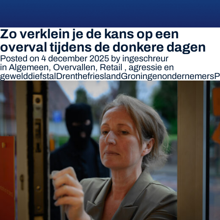
Zo verklein je de kans op een
overval tijdens de donkere dagen
Posted on 4 december 2025
by
ingeschreur
in
Algemeen
,
Overvallen
,
Retail
,
agressie en
geweld
diefstal
Drenthe
friesland
Groningen
ondernemers