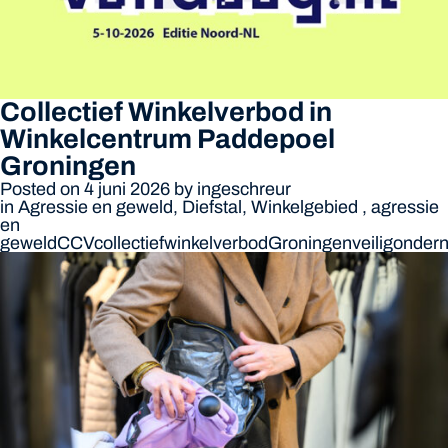
Collectief Winkelverbod in
Winkelcentrum Paddepoel
Groningen
Posted on 4 juni 2026
by
ingeschreur
in
Agressie en geweld
,
Diefstal
,
Winkelgebied
,
agressie
en
geweld
CCV
collectiefwinkelverbod
Groningen
veiligonde