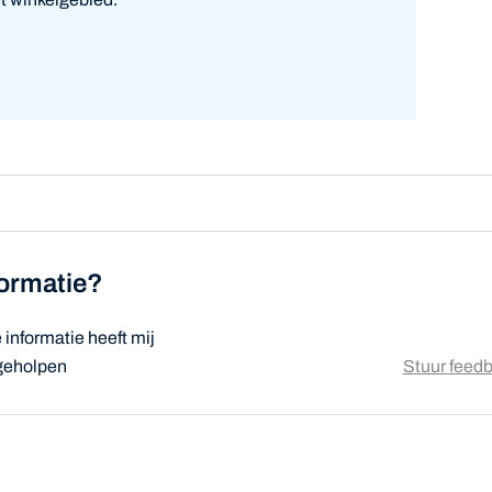
formatie?
informatie heeft mij
 geholpen
Stuur feed