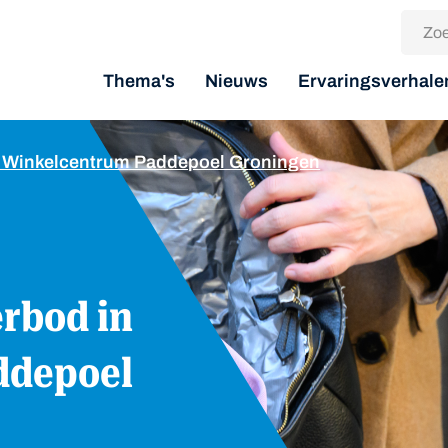
Thema's
Nieuws
Ervaringsverhale
 in Winkelcentrum Paddepoel Groningen
ddepoel