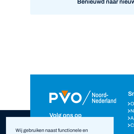
Benieuwd naar nieuw
Sn
O
N
Volg ons op
A
C
Wij gebruiken naast functionele en