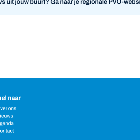
s uit jouw buurt? Ga naar je regionale PVO-websi
el naar
ver ons
ieuws
genda
ontact