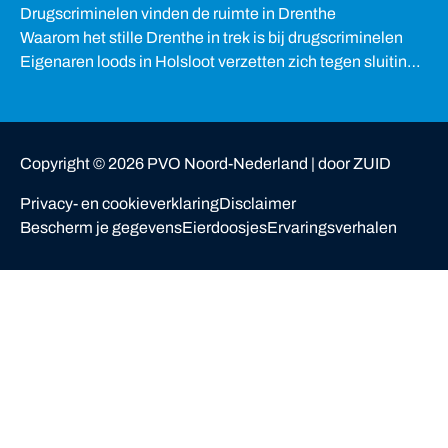
Drugscriminelen vinden de ruimte in Drenthe
Waarom het stille Drenthe in trek is bij drugscriminelen
Eigenaren loods in Holsloot verzetten zich tegen sluiting
van woning
Copyright ©
2026
PVO Noord-Nederland |
door ZUID
Privacy- en cookieverklaring
Disclaimer
Bescherm je gegevens
Eierdoosjes
Ervaringsverhalen