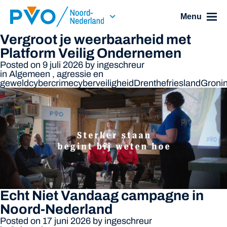
Skip Navigation or Skip to Content
Menu
Vergroot je weerbaarheid met
Platform Veilig Ondernemen
Posted on 9 juli 2026
by
ingeschreur
in
Algemeen
,
agressie en
geweld
cybercrime
cyberveiligheid
Drenthe
friesland
Groni
Echt Niet Vandaag campagne in
Noord-Nederland
Posted on 17 juni 2026
by
ingeschreur