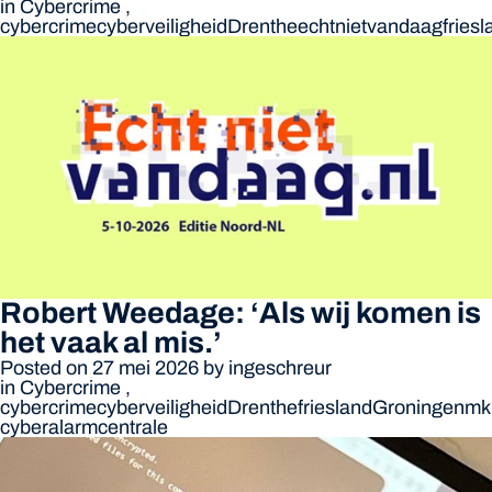
in
Cybercrime
,
cybercrime
cyberveiligheid
Drenthe
echtnietvandaag
fries
Robert Weedage: ‘Als wij komen is
het vaak al mis.’
Posted on 27 mei 2026
by
ingeschreur
in
Cybercrime
,
cybercrime
cyberveiligheid
Drenthe
friesland
Groningen
mk
cyberalarmcentrale