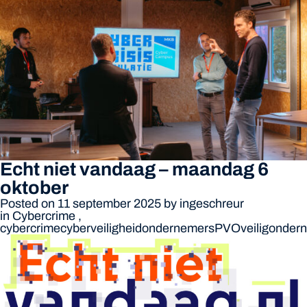
Echt niet vandaag – maandag 6
oktober
Posted on 11 september 2025
by
ingeschreur
in
Cybercrime
,
cybercrime
cyberveiligheid
ondernemers
PVO
veiligonde