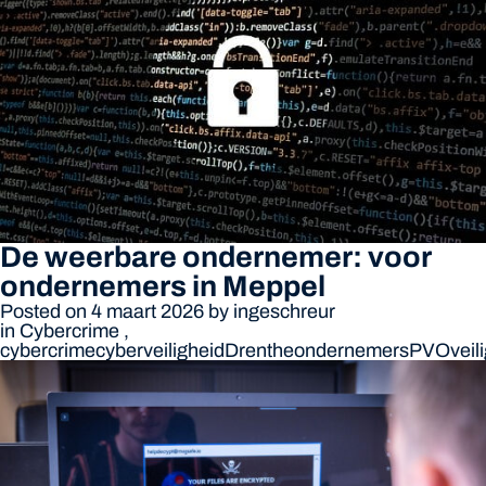
De weerbare ondernemer: voor
ondernemers in Meppel
Posted on 4 maart 2026
by
ingeschreur
in
Cybercrime
,
cybercrime
cyberveiligheid
Drenthe
ondernemers
PVO
vei