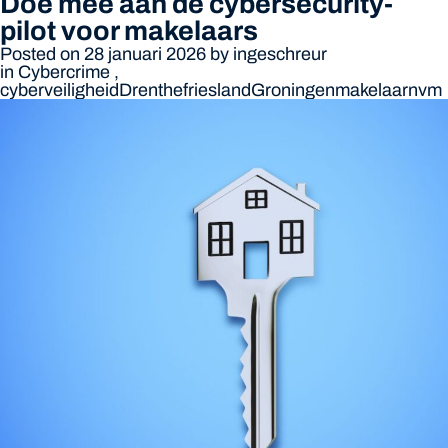
Doe mee aan de cybersecurity-
pilot voor makelaars
Posted on 28 januari 2026
by
ingeschreur
in
Cybercrime
,
cyberveiligheid
Drenthe
friesland
Groningen
makelaar
nvm