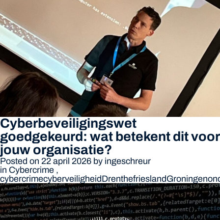
Cyberbeveiligingswet
goedgekeurd: wat betekent dit voor
jouw organisatie?
Posted on 22 april 2026
by
ingeschreur
in
Cybercrime
,
cybercrime
cyberveiligheid
Drenthe
friesland
Groningen
on