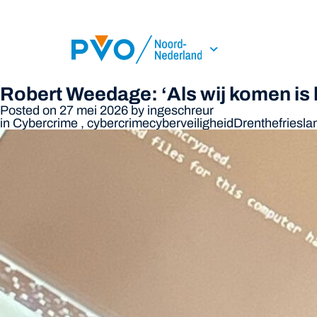
Skip Navigation or Skip to Content
Robert Weedage: ‘Als wij komen is h
Posted on 27 mei 2026
by
ingeschreur
in
Cybercrime
,
cybercrime
cyberveiligheid
Drenthe
friesla