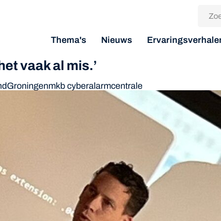
Thema's
Nieuws
Ervaringsverhale
et vaak al mis.’
nd
Groningen
mkb cyberalarmcentrale