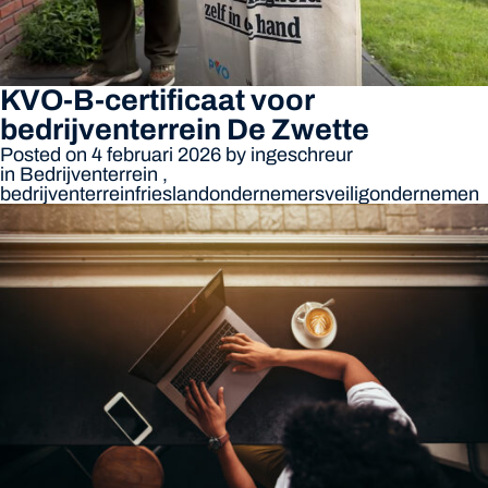
KVO-B-certificaat voor
bedrijventerrein De Zwette
Posted on 4 februari 2026
by
ingeschreur
in
Bedrijventerrein
,
bedrijventerrein
friesland
ondernemers
veiligondernemen