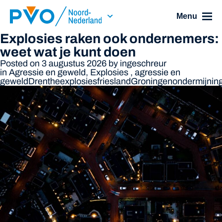
Skip Navigation or Skip to Content
Menu
Explosies raken ook ondernemers:
weet wat je kunt doen
Posted on 3 augustus 2026
by
ingeschreur
in
Agressie en geweld
,
Explosies
,
agressie en
geweld
Drenthe
explosies
friesland
Groningen
ondermijnin