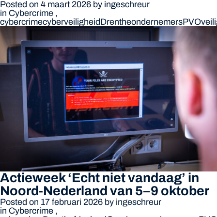
Posted on 4 maart 2026
by
ingeschreur
in
Cybercrime
,
cybercrime
cyberveiligheid
Drenthe
ondernemers
PVO
vei
Actieweek ‘Echt niet vandaag’ in
Noord-Nederland van 5–9 oktober
Posted on 17 februari 2026
by
ingeschreur
in
Cybercrime
,