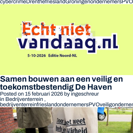
cybercrime
Drenthe
friesland
Groningen
ondernemers
PVO
Samen bouwen aan een veilig en
toekomstbestendig De Haven
Posted on 15 februari 2026
by
ingeschreur
in
Bedrijventerrein
,
bedrijventerrein
friesland
ondernemers
PVO
veiligondern