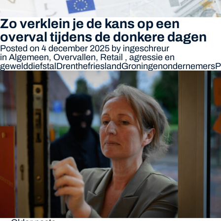
Zo verklein je de kans op een
overval tijdens de donkere dagen
Posted on 4 december 2025
by
ingeschreur
in
Algemeen
,
Overvallen
,
Retail
,
agressie en
geweld
diefstal
Drenthe
friesland
Groningen
ondernemers