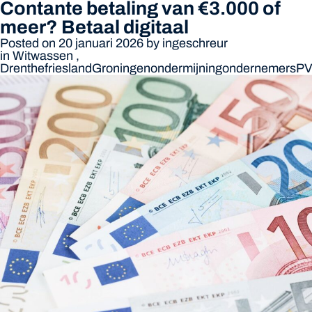
Contante betaling van €3.000 of
meer? Betaal digitaal
Posted on 20 januari 2026
by
ingeschreur
in
Witwassen
,
Drenthe
friesland
Groningen
ondermijning
ondernemers
P