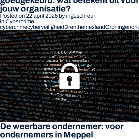
goedgekeurd: wat betekent dit voor
jouw organisatie?
Posted on 22 april 2026
by
ingeschreur
in
Cybercrime
,
cybercrime
cyberveiligheid
Drenthe
friesland
Groningen
on
De weerbare ondernemer: voor
ondernemers in Meppel