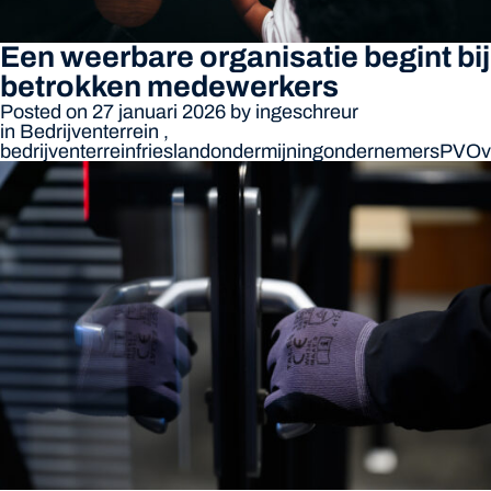
Een weerbare organisatie begint bij
betrokken medewerkers
Posted on 27 januari 2026
by
ingeschreur
in
Bedrijventerrein
,
bedrijventerrein
friesland
ondermijning
ondernemers
PVO
v