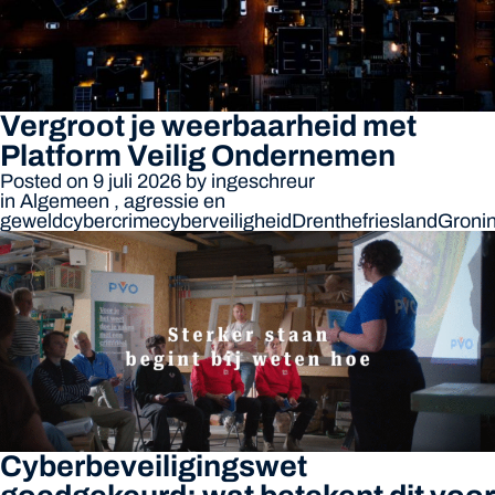
Vergroot je weerbaarheid met
Platform Veilig Ondernemen
Posted on 9 juli 2026
by
ingeschreur
in
Algemeen
,
agressie en
geweld
cybercrime
cyberveiligheid
Drenthe
friesland
Groni
Cyberbeveiligingswet