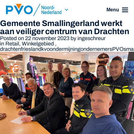
Skip Navigation or Skip to Content
Menu
Gemeente Smallingerland werkt
aan veiliger centrum van Drachten
Posted on 22 november 2023
by
ingeschreur
in
Retail
,
Winkelgebied
,
drachten
friesland
kvo
ondermijning
ondernemers
PVO
smal