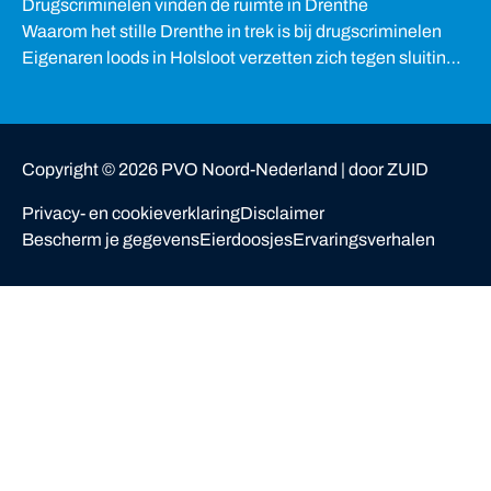
Drugscriminelen vinden de ruimte in Drenthe
Waarom het stille Drenthe in trek is bij drugscriminelen
Eigenaren loods in Holsloot verzetten zich tegen sluiting
van woning
Copyright ©
2026
PVO Noord-Nederland |
door ZUID
Privacy- en cookieverklaring
Disclaimer
Bescherm je gegevens
Eierdoosjes
Ervaringsverhalen