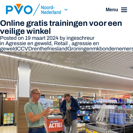
Skip Navigation or Skip to Content
Menu
Online gratis trainingen voor een
veilige winkel
Posted on 19 maart 2024
by
ingeschreur
in
Agressie en geweld
,
Retail
,
agressie en
geweld
CCV
Drenthe
friesland
Groningen
mkb
ondernemer