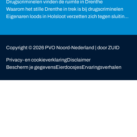
Drugscriminelen vinden de ruimte in Drenthe
Waarom het stille Drenthe in trek is bij drugscriminelen
Eigenaren loods in Holsloot verzetten zich tegen sluiting
van woning
Copyright ©
2026
PVO Noord-Nederland |
door ZUID
Privacy- en cookieverklaring
Disclaimer
Bescherm je gegevens
Eierdoosjes
Ervaringsverhalen