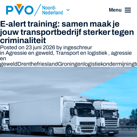
Skip Navigation or Skip to Content
Menu
E-alert training: samen maak je
jouw transportbedrijf sterker tegen
criminaliteit
Posted on 23 juni 2026
by
ingeschreur
in
Agressie en geweld
,
Transport en logistiek
,
agressie
en
geweld
Drenthe
friesland
Groningen
logistiek
ondermijning
t