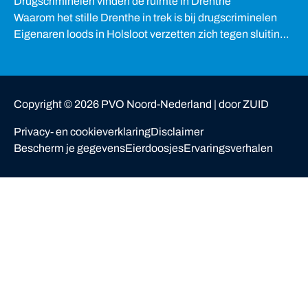
Drugscriminelen vinden de ruimte in Drenthe
Waarom het stille Drenthe in trek is bij drugscriminelen
Eigenaren loods in Holsloot verzetten zich tegen sluiting
van woning
Copyright ©
2026
PVO Noord-Nederland |
door ZUID
Privacy- en cookieverklaring
Disclaimer
Bescherm je gegevens
Eierdoosjes
Ervaringsverhalen