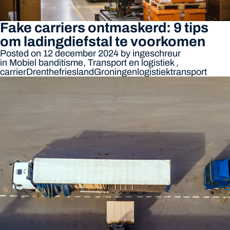
Fake carriers ontmaskerd: 9 tips
om ladingdiefstal te voorkomen
Posted on 12 december 2024
by
ingeschreur
in
Mobiel banditisme
,
Transport en logistiek
,
carrier
Drenthe
friesland
Groningen
logistiek
transport