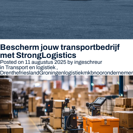
Bescherm jouw transportbedrijf
met StrongLogistics
Posted on 11 augustus 2025
by
ingeschreur
in
Transport en logistiek
,
Drenthe
friesland
Groningen
logistiek
mkbnoor
ondernemer