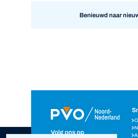
Benieuwd naar nieuw
Sn
O
N
Volg ons op
A