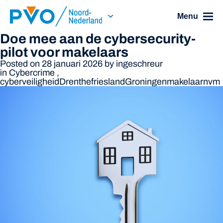
Skip Navigation or Skip to Content
Menu
Doe mee aan de cybersecurity-
pilot voor makelaars
Posted on 28 januari 2026
by
ingeschreur
in
Cybercrime
,
cyberveiligheid
Drenthe
friesland
Groningen
makelaar
nvm