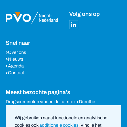
Volg ons op
Snel naar
Over ons
Nieuws
Agenda
Contact
Meest bezochte pagina’s
Drugscriminelen vinden de ruimte in Drenthe
Waarom het stille Drenthe in trek is bij drugscriminelen
Eigenaren loods in Holsloot verzetten zich tegen sluiting
Wij gebruiken naast functionele en analytische
van woning
cookies ook
additionele cookies
. Vind je het