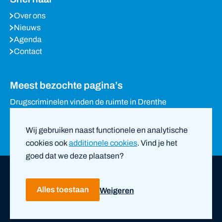
Over ons
Nieuws
Agenda
Contact
Meest bezochte pagina’s
Drugscriminelen vinden de ruimte in Drenthe
Waarom het stille Drenthe in trek is bij drugscriminelen
Eigenaren loods in Holsloot verzetten zich tegen sluiting
Wij gebruiken naast functionele en analytische
van woning
cookies ook
additionele cookies
. Vind je het
goed dat we deze plaatsen?
Copyright ©
2026
PVO Noord-Nederland |
door ZUID
Alles toestaan
Weigeren
Privacy- en cookieverklaring
Disclaimer
Bescherm je gegevens
Eierdoosjes
Ervaringsverhalen