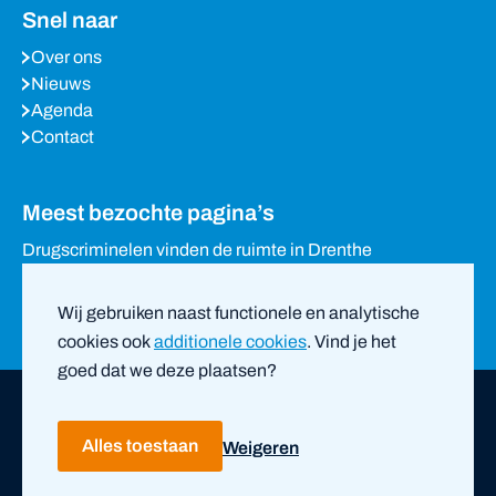
Snel naar
Over ons
Nieuws
Agenda
Contact
Meest bezochte pagina’s
Drugscriminelen vinden de ruimte in Drenthe
Waarom het stille Drenthe in trek is bij drugscriminelen
Eigenaren loods in Holsloot verzetten zich tegen sluiting
Wij gebruiken naast functionele en analytische
van woning
cookies ook
additionele cookies
. Vind je het
goed dat we deze plaatsen?
Copyright ©
2026
PVO Noord-Nederland |
door ZUID
Alles toestaan
Weigeren
Privacy- en cookieverklaring
Disclaimer
Bescherm je gegevens
Eierdoosjes
Ervaringsverhalen